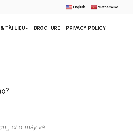
English
Vietnamese
& TÀI LIỆU
BROCHURE
PRIVACY POLICY
iện ảnh
o
ức
uả triển lãm
ào?
ường cho máy và