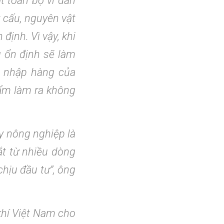
t toàn bộ vì dàn
ết cấu, nguyên vật
định. Vì vậy, khi
 ổn định sẽ làm
u nhập hàng của
hẩm làm ra không
y nông nghiệp là
gắt từ nhiều dòng
hịu đầu tư”, ông
khí Việt Nam cho