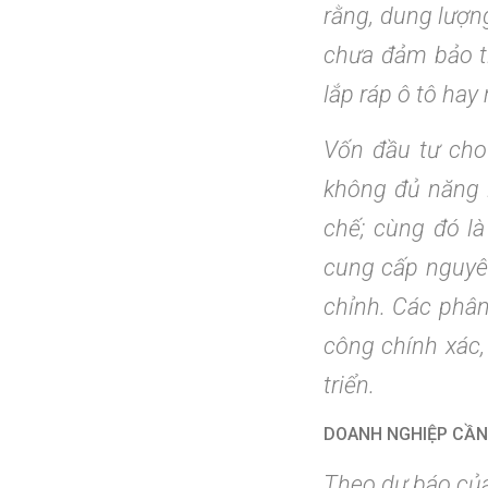
rằng, dung lượn
chưa đảm bảo tí
lắp ráp ô tô ha
Vốn đầu tư cho
không đủ năng l
chế; cùng đó l
cung cấp nguyên
chỉnh. Các phân
công chính xác,
triển.
DOANH NGHIỆP CẦN
Theo dự báo của