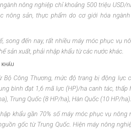
ụ ngành nông nghiệp chỉ khoảng 500 triệu USD/n
ác nông sản, thực phẩm do cơ giới hóa ngành 
ế, song đến nay, rất nhiều máy móc phục vụ n
hể sản xuất, phải nhập khẩu từ các nước khác.
P KHẨU
ừ Bộ Công Thương, mức độ trang bị động lực 
ung bình đạt 1,6 mã lực (HP)/ha canh tác, thấp 
ha), Trung Quốc (8 HP/ha), Hàn Quốc (10 HP/ha)
nhập khẩu gần 70% số máy móc phục vụ nông n
 nguồn gốc từ Trung Quốc. Hiện máy nông nghi