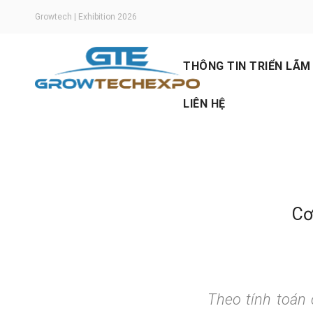
Growtech | Exhibition 2026
THÔNG TIN TRIỂN LÃM
LIÊN HỆ
Thông tin chung
Ngành hàng trưng bà
Sơ đồ triển lãm
Floraplant Expo
Thư chào mừng
Cơ
Theo tính toán