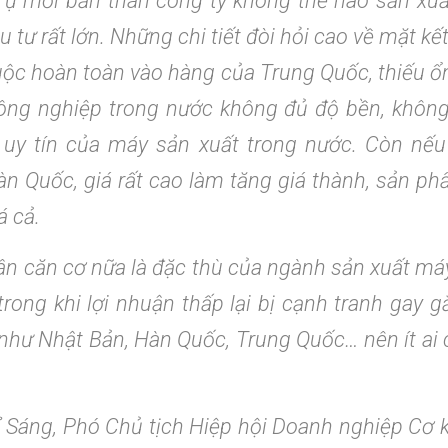
 Tự mỗi bản thân công ty không thể nào sản xuấ
ầu tư rất lớn. Những chi tiết đòi hỏi cao về mặt k
uộc hoàn toàn vào hàng của Trung Quốc, thiếu ổn 
ông nghiệp trong nước không đủ độ bền, không
uy tín của máy sản xuất trong nước. Còn nế
n Quốc, giá rất cao làm tăng giá thành, sản p
á cả.
n căn cơ nữa là đặc thù của ngành sản xuất má
trong khi lợi nhuận thấp lại bị cạnh tranh gay 
hư Nhật Bản, Hàn Quốc, Trung Quốc… nên ít ai c
Sáng, Phó Chủ tịch Hiệp hội Doanh nghiệp Cơ 