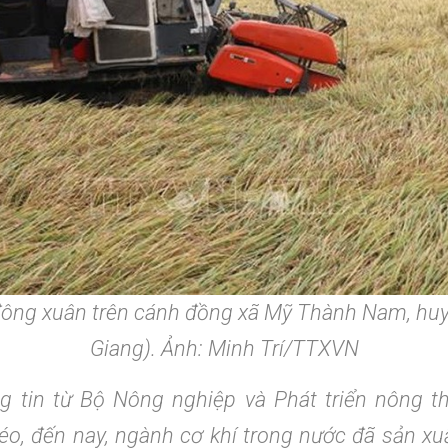
ông xuân trên cánh đồng xã Mỹ Thành Nam, huy
Giang). Ảnh: Minh Trí/TTXVN
g tin từ Bộ Nông nghiệp và Phát triển nông th
éo, đến nay, ngành cơ khí trong nước đã sản x