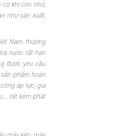
 cơ khí còn nhỏ,
ạn như sản xuất,
Việt Nam thường
Nhà nước rất hạn
ng được yêu cầu
ất sản phẩm hoàn
công áp lực, gia
... rất kém phát
cầu máy kéo, máy