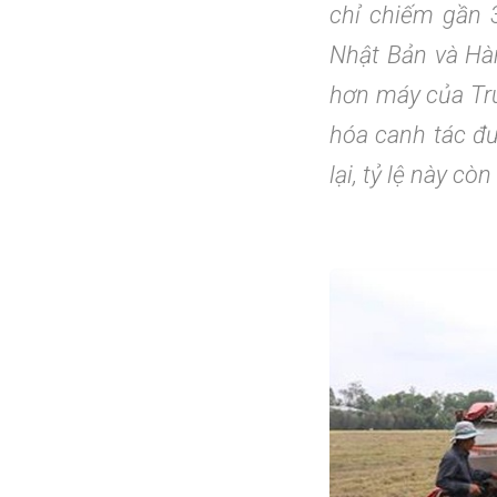
chỉ chiếm gần 
Nhật Bản và Hà
hơn máy của Tru
hóa canh tác đư
lại, tỷ lệ này c