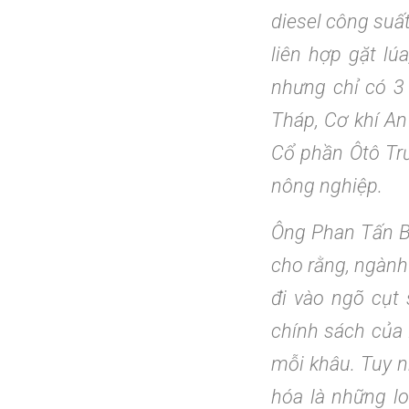
diesel công suấ
liên hợp gặt lú
nhưng chỉ có 3
Tháp, Cơ khí A
Cổ phần Ôtô Trư
nông nghiệp.
Ông Phan Tấn B
cho rằng, ngành
đi vào ngõ cụt 
chính sách của 
mỗi khâu. Tuy n
hóa là những l