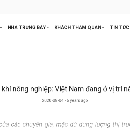
NHÀ TRƯNG BÀY
KHÁCH THAM QUAN
TIN TỨC 
Đăng Ký Gian Hàng
Đăng Ký Tham Quan
Thư v
y
Lý Do Tham Gia
Lý Do Tham Quan
Vide
Đăng ký dịch vụ trực tuyến
Chương trình Hội thảo
Tin t
Danh Sách Nhà Trưng Bày
Đăng Ký Hội Thảo
Kết q
Tìm theo sản phẩm
 khí nông nghiệp: Việt Nam đang ở vị trí n
Quyền lợi tài trợ
2020-08-04 - 6 years ago
 của các chuyên gia, mặc dù dung lượng thị tr