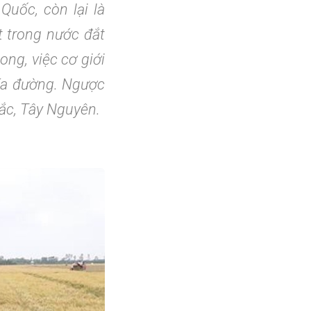
uốc, còn lại là
 trong nước đắt
ng, việc cơ giới
mía đường. Ngược
Bắc, Tây Nguyên.