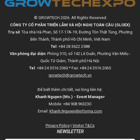
© GROWTECH 2026. All Rights Reserved
CÔNG TY CỔ PHẦN TRIỂN LÃM VÀ HỘI NGHỊ TOÀN CẦU (GLOEX)
Trụ sở
: Tòa nhà Hà Phan, Số 17-17A-19, Đường Tôn Thất Tùng, Phường
Bến Thành, Thành phố Hồ Chí Minh, Việt Nam
Tel
: +84 28 3622 2588
Văn phòng đại diện
: Phòng 310, số 142 Lê Duẩn, Phường Văn Miếu -
Quốc Tử Giám, Thành phố Hà Nội.
Tel
: +84 24 3516 2063 * Fax: +84 24 3516 2065
growtech@growtech.vn
Để biết thêm chi tiết, vui lòng liên hệ:
Khanh Nguyen (Ms.) - Event Manager
Mobile: +84 908 963230
Email:
Khanh.Nguyen@informa.com
Privacy Policy
|
Visitor T&Cs
NEWSLETTER