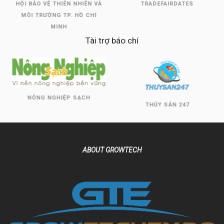
HỘI BẢO VỆ THIÊN NHIÊN VÀ
TRADEFAIRDATES
MÔI TRƯỜNG TP. HỒ CHÍ
MINH
Tài trợ báo chí
NÔNG NGHIỆP SẠCH
THỦY SẢN 247
ABOUT GROWTECH