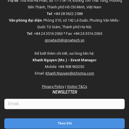
Trụ sở
: Tòa nhà Hà Phan, Số 17-17A-19, Đường Tôn Thất Tùng, Phường
Bến Thành, Thành phố Hồ Chí Minh, Việt Nam
Tel
: +84 28 3622 2588
Văn phòng đại diện
: Phòng 310, số 142 Lê Duẩn, Phường Văn Miếu -
Quốc Tử Giám, Thành phố Hà Nội.
Tel
: +84 24 3516 2063 * Fax: +84 24 3516 2065
growtech@growtech.vn
Để biết thêm chi tiết, vui lòng liên hệ:
Khanh Nguyen (Ms.) - Event Manager
Mobile: +84 908 963230
Email:
Khanh.Nguyen@informa.com
Privacy Policy
|
Visitor T&Cs
NEWSLETTER
Theo Dõi