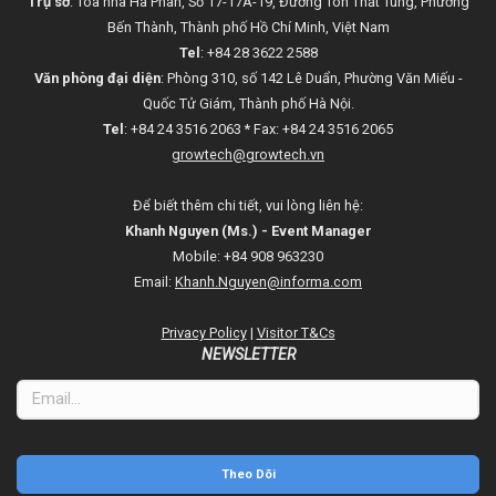
Trụ sở
: Tòa nhà Hà Phan, Số 17-17A-19, Đường Tôn Thất Tùng, Phường
Bến Thành, Thành phố Hồ Chí Minh, Việt Nam
Tel
: +84 28 3622 2588
Văn phòng đại diện
: Phòng 310, số 142 Lê Duẩn, Phường Văn Miếu -
Quốc Tử Giám, Thành phố Hà Nội.
Tel
: +84 24 3516 2063 * Fax: +84 24 3516 2065
growtech@growtech.vn
Để biết thêm chi tiết, vui lòng liên hệ:
Khanh Nguyen (Ms.) - Event Manager
Mobile: +84 908 963230
Email:
Khanh.Nguyen@informa.com
Privacy Policy
|
Visitor T&Cs
NEWSLETTER
Theo Dõi