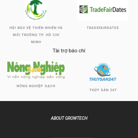
HỘI BẢO VỆ THIÊN NHIÊN VÀ
TRADEFAIRDATES
MÔI TRƯỜNG TP. HỒ CHÍ
MINH
Tài trợ báo chí
NÔNG NGHIỆP SẠCH
THỦY SẢN 247
ABOUT GROWTECH