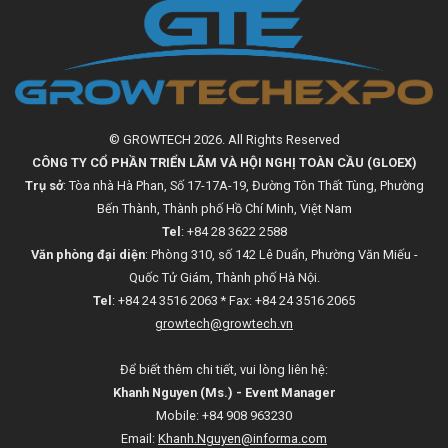
© GROWTECH 2026. All Rights Reserved
CÔNG TY CỔ PHẦN TRIỂN LÃM VÀ HỘI NGHỊ TOÀN CẦU (GLOEX)
Trụ sở
: Tòa nhà Hà Phan, Số 17-17A-19, Đường Tôn Thất Tùng, Phường
Bến Thành, Thành phố Hồ Chí Minh, Việt Nam
Tel
: +84 28 3622 2588
Văn phòng đại diện
: Phòng 310, số 142 Lê Duẩn, Phường Văn Miếu -
Quốc Tử Giám, Thành phố Hà Nội.
Tel
: +84 24 3516 2063 * Fax: +84 24 3516 2065
growtech@growtech.vn
Để biết thêm chi tiết, vui lòng liên hệ:
Khanh Nguyen (Ms.) - Event Manager
Mobile: +84 908 963230
Email:
Khanh.Nguyen@informa.com