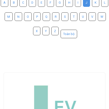
A
B
C
D
E
F
G
H
I
J
K
L
M
N
O
P
Q
R
S
T
U
V
W
X
Y
Z
Toàn bộ