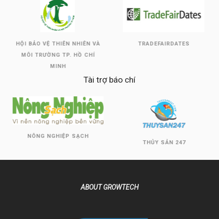
HỘI BẢO VỆ THIÊN NHIÊN VÀ
TRADEFAIRDATES
MÔI TRƯỜNG TP. HỒ CHÍ
MINH
Tài trợ báo chí
NÔNG NGHIỆP SẠCH
THỦY SẢN 247
ABOUT GROWTECH