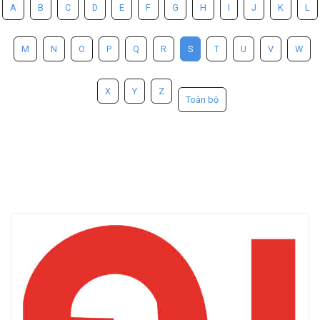
A
B
C
D
E
F
G
H
I
J
K
L
M
N
O
P
Q
R
S
T
U
V
W
X
Y
Z
Toàn bộ